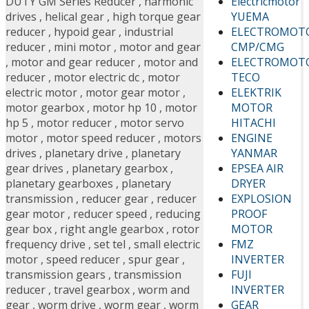
Electricmotor
DUTY GM Series Reducer
,
harmonic
YUEMA
drives
,
helical gear
,
high torque gear
ELECTROMOT
reducer
,
hypoid gear
,
industrial
CMP/CMG
reducer
,
mini motor
,
motor and gear
ELECTROMOT
,
motor and gear reducer
,
motor and
TECO
reducer
,
motor electric dc
,
motor
ELEKTRIK
electric motor
,
motor gear motor
,
MOTOR
motor gearbox
,
motor hp 10
,
motor
HITACHI
hp 5
,
motor reducer
,
motor servo
ENGINE
motor
,
motor speed reducer
,
motors
YANMAR
drives
,
planetary drive
,
planetary
EPSEA AIR
gear drives
,
planetary gearbox
,
DRYER
planetary gearboxes
,
planetary
EXPLOSION
transmission
,
reducer gear
,
reducer
PROOF
gear motor
,
reducer speed
,
reducing
MOTOR
gear box
,
right angle gearbox
,
rotor
FMZ
frequency drive
,
set tel
,
small electric
INVERTER
motor
,
speed reducer
,
spur gear
,
FUJI
transmission gears
,
transmission
INVERTER
reducer
,
travel gearbox
,
worm and
GEAR
gear
,
worm drive
,
worm gear
,
worm