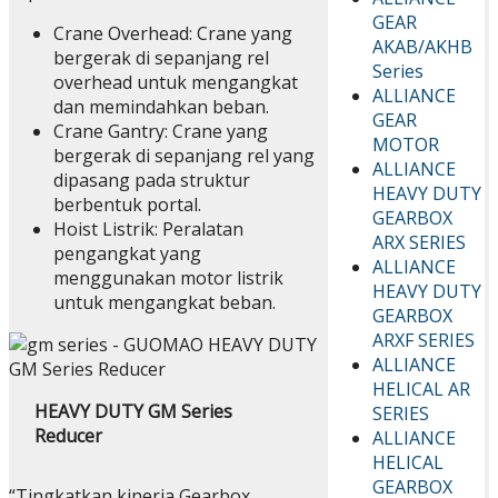
GEAR
Crane Overhead: Crane yang
AKAB/AKHB
bergerak di sepanjang rel
Series
overhead untuk mengangkat
ALLIANCE
dan memindahkan beban.
GEAR
Crane Gantry: Crane yang
MOTOR
bergerak di sepanjang rel yang
ALLIANCE
dipasang pada struktur
HEAVY DUTY
berbentuk portal.
GEARBOX
Hoist Listrik: Peralatan
ARX SERIES
pengangkat yang
ALLIANCE
menggunakan motor listrik
HEAVY DUTY
untuk mengangkat beban.
GEARBOX
ARXF SERIES
ALLIANCE
HELICAL AR
HEAVY DUTY GM Series
SERIES
Reducer
ALLIANCE
HELICAL
GEARBOX
“Tingkatkan kinerja Gearbox