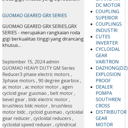
DC MOTOR
COUPLING
GUOMAO GEARED GRX SERIES
SUPERIOR
COUPLINGS
GUOMAO GEARED GRX SERIES,GRX
INDUSTRI
SERIES - merupakan rangkaian roda
CUTES
gigi berkualitas tinggi yang dirancang
INVERTER
khusus…
CYCLOIDAL
GEAR
VARITRON
September 15, 2024
admin
DAZHONG(DZ)
GUOMAO HEAVY DUTY GM Series
EXPLOSION
Reducer
3 phase electric motors
,
PROOF
3phase motors
,
90 degree gearbox
,
DEALER
ac motor
,
ac motor motor
,
agen
POMPA
cycloid gear guomao
,
belt motor
,
SOUTHREN
bevel gear
,
bldc electric motor
,
CROSS
brushless bldc motor
,
brushless
DISTRIBUTOR
motor bldc
,
cycloid guomao
,
cycloidal
GEAR
gear reducer
,
cycloidal reducers
,
MOTOR
cycloidal speed reducer
,
cylindrical