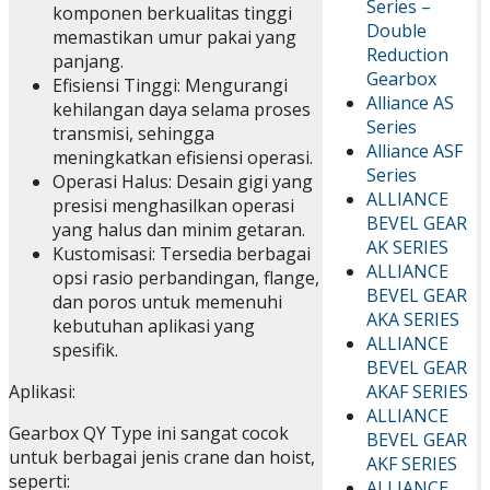
Series –
komponen berkualitas tinggi
Double
memastikan umur pakai yang
Reduction
panjang.
Gearbox
Efisiensi Tinggi: Mengurangi
Alliance AS
kehilangan daya selama proses
Series
transmisi, sehingga
Alliance ASF
meningkatkan efisiensi operasi.
Series
Operasi Halus: Desain gigi yang
ALLIANCE
presisi menghasilkan operasi
BEVEL GEAR
yang halus dan minim getaran.
AK SERIES
Kustomisasi: Tersedia berbagai
ALLIANCE
opsi rasio perbandingan, flange,
BEVEL GEAR
dan poros untuk memenuhi
AKA SERIES
kebutuhan aplikasi yang
ALLIANCE
spesifik.
BEVEL GEAR
Aplikasi:
AKAF SERIES
ALLIANCE
Gearbox QY Type ini sangat cocok
BEVEL GEAR
untuk berbagai jenis crane dan hoist,
AKF SERIES
seperti:
ALLIANCE