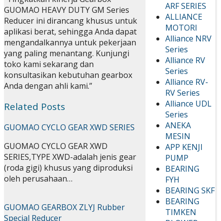
ARF SERIES
GUOMAO HEAVY DUTY GM Series
ALLIANCE
Reducer ini dirancang khusus untuk
MOTORI
aplikasi berat, sehingga Anda dapat
Alliance NRV
mengandalkannya untuk pekerjaan
Series
yang paling menantang. Kunjungi
Alliance RV
toko kami sekarang dan
Series
konsultasikan kebutuhan gearbox
Alliance RV-
Anda dengan ahli kami.”
RV Series
Alliance UDL
Related Posts
Series
ANEKA
GUOMAO CYCLO GEAR XWD SERIES
MESIN
GUOMAO CYCLO GEAR XWD
APP KENJI
SERIES,TYPE XWD-adalah jenis gear
PUMP
(roda gigi) khusus yang diproduksi
BEARING
oleh perusahaan…
FYH
BEARING SKF
BEARING
GUOMAO GEARBOX ZLYJ Rubber
TIMKEN
Special Reducer