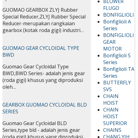
BLOWER
FLUGO
GUOMAO GEARBOX ZLYJ Rubber
BONFIGLIOLI
Special Reducer,ZLYJ Rubber Special
Bonfiglioli A
Reducer-merupakan rangkaian
Series
gearbox (kotak roda gigi) industri…
BONFIGLIOLI
GEAR
GUOMAO GEAR CYCLOIDAL TYPE
MOTOR
BWD
Bonfiglioli S
Series
Guomao Gear Cycloidal Type
Bonfiglioli TA
BWD,BWD Series- adalah jenis gear
Series
(roda gigi) khusus yang diproduksi
BUTTERFLY
oleh…
SVS
CHAIN
HOIST
GEARBOX GUOMAO CYCLOIDAL BLD
CHAIN
SERIES
HOIST
SUPERIOR
Guomao Gear Cycloidal BLD
CHAINS
Series,type bld - adalah jenis gear
CHANG YIH
(roda gigi) khusus yang diproduksi…