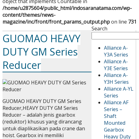
object that implements Countable in
/home/u2875604/public_html/indosaranatama.com/wp-
content/themes/news-
magazine/inc/front/front_params_output.php
on line
731
Search
GUOMAO HEAVY
Alliance A-
DUTY GM Series
Y3A Series
Alliance A-
Reducer
Y3E Series
Alliance A-
Y3H Series
Alliance A-YL
Series
GUOMAO HEAVY DUTY GM Series
Alliance AF
Reducer,HEAVY DUTY GM Series
Series –
Reducer – adalah jenis gearbox
Shaft
(reduktor) khusus yang dirancang
Mounted
untuk diaplikasikan pada crane dan
Gearbox
hoist. Gearbox ini memiliki
Heavy Duty