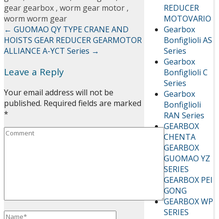
REDUCER
gear gearbox
,
worm gear motor
,
MOTOVARIO
worm worm gear
Gearbox
←
GUOMAO QY TYPE CRANE AND
Bonfiglioli AS
HOISTS GEAR REDUCER
GEARMOTOR
Series
ALLIANCE A-YCT Series
→
Gearbox
Leave a Reply
Bonfiglioli C
Series
Your email address will not be
Gearbox
published.
Required fields are marked
Bonfiglioli
*
RAN Series
GEARBOX
CHENTA
GEARBOX
GUOMAO YZ
SERIES
GEARBOX PEI
GONG
GEARBOX WP
SERIES